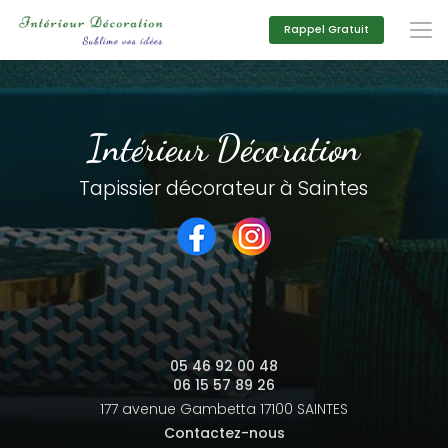
Aller
au
Rappel Gratuit
contenu
principal
Intérieur Décoration
Tapissier décorateur à Saintes
05 46 92 00 48
06 15 57 89 26
177 avenue Gambetta
17100 SAINTES
Contactez-nous