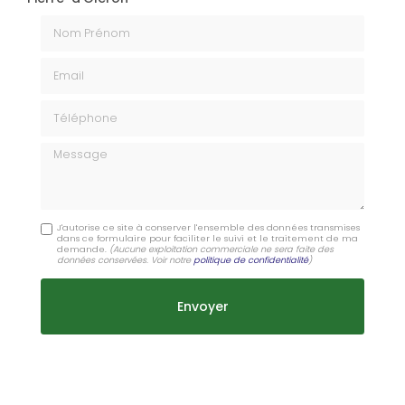
Nom Prénom
Email
Téléphone
Message
J'autorise ce site à conserver l'ensemble des données transmises
dans ce formulaire pour faciliter le suivi et le traitement de ma
demande.
(Aucune exploitation commerciale ne sera faite des
données conservées. Voir notre
politique de confidentialité
)