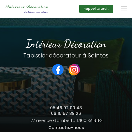
Aller
au
Rappel Gratuit
contenu
principal
Intérieur Décoration
Tapissier décorateur à Saintes
05 46 92 00 48
06 15 57 89 26
177 avenue Gambetta
17100 SAINTES
Contactez-nous