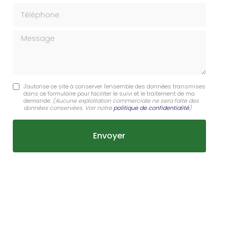
Téléphone
Message
J'autorise ce site à conserver l'ensemble des données transmises
dans ce formulaire pour faciliter le suivi et le traitement de ma
demande.
(Aucune exploitation commerciale ne sera faite des
données conservées. Voir notre
politique de confidentialité
)