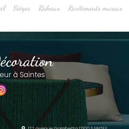
ale
il
Sièges
Rideaux
Revêtements muraux
écoration
eur à Saintes
177 avenue Gambetta
17100 SAINTES