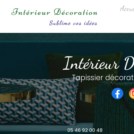
Aller
Navigation princip
Accue
au
contenu
principal
Intérieur D
Tapissier décorat
05 46 92 00 48