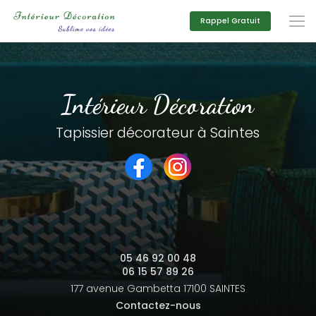
Aller
au
Rappel Gratuit
contenu
principal
Intérieur Décoration
Tapissier décorateur à Saintes
05 46 92 00 48
06 15 57 89 26
177 avenue Gambetta
17100 SAINTES
Contactez-nous