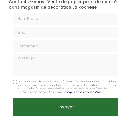
Contactez-nous : Vente de papier peint de qualité
dans magasin de décoration La Rochelle
Nom Prénom
Email
Téléphone
Message
J'autorise ce site à conserver l'ensemble des données transmises
dans ce formulaire pour faciliter le suivi et le traitement de ma
demande.
(Aucune exploitation commerciale ne sera faite des
données conservées. Voir notre
politique de confidentialité
)