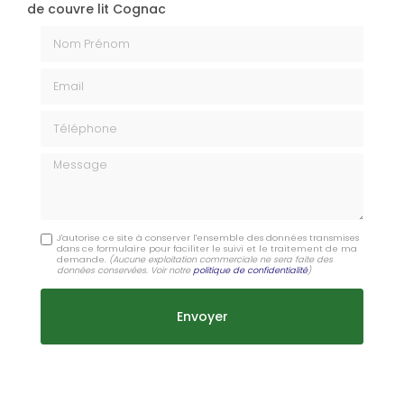
de couvre lit Cognac
Nom Prénom
Email
Téléphone
Message
J'autorise ce site à conserver l'ensemble des données transmises
dans ce formulaire pour faciliter le suivi et le traitement de ma
demande.
(Aucune exploitation commerciale ne sera faite des
données conservées. Voir notre
politique de confidentialité
)