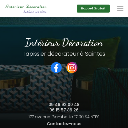
Aller
au
Rappel Gratuit
contenu
principal
Intérieur Décoration
Tapissier décorateur à Saintes
05 46 92 00 48
06 15 57 89 26
177 avenue Gambetta
17100 SAINTES
Contactez-nous