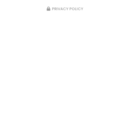
PRIVACY POLICY
23/02/2026
Pose d’un passage d’escalier en