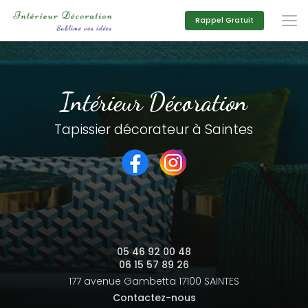
Aller
au
Rappel Gratuit
contenu
principal
Intérieur Décoration
Tapissier décorateur à Saintes
05 46 92 00 48
06 15 57 89 26
177 avenue Gambetta
17100 SAINTES
Contactez-nous