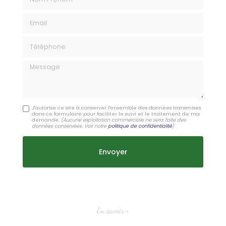
Email
Téléphone
Message
J'autorise ce site à conserver l'ensemble des données transmises
dans ce formulaire pour faciliter le suivi et le traitement de ma
demande.
(Aucune exploitation commerciale ne sera faite des
données conservées. Voir notre
politique de confidentialité
)
En savoir +