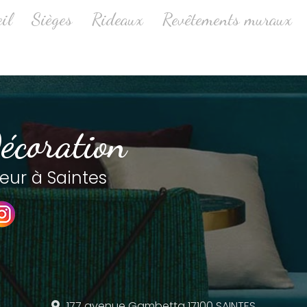
ale
il
Sièges
Rideaux
Revêtements muraux
écoration
eur à Saintes
177 avenue Gambetta
17100 SAINTES