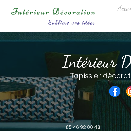
Aller
Navigation princip
Accue
au
contenu
principal
Intérieur D
Tapissier décorat
05 46 92 00 48