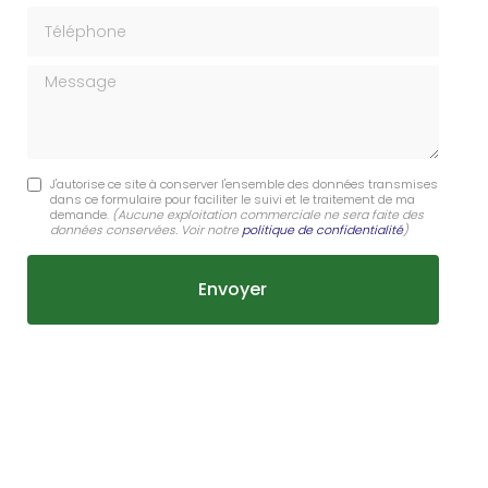
Téléphone
Message
J'autorise ce site à conserver l'ensemble des données transmises
dans ce formulaire pour faciliter le suivi et le traitement de ma
demande.
(Aucune exploitation commerciale ne sera faite des
données conservées. Voir notre
politique de confidentialité
)