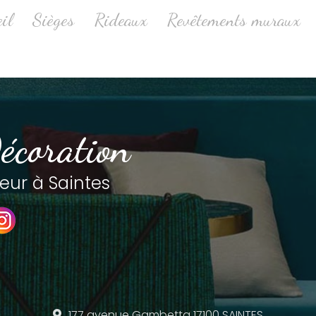
ale
il
Sièges
Rideaux
Revêtements muraux
écoration
eur à Saintes
177 avenue Gambetta
17100 SAINTES