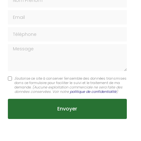
Email
Téléphone
Message
J'autorise ce site à conserver l'ensemble des données transmises
dans ce formulaire pour faciliter le suivi et le traitement de ma
demande.
(Aucune exploitation commerciale ne sera faite des
données conservées. Voir notre
politique de confidentialité
)