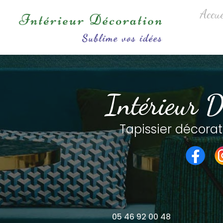
Aller
Navigation princip
Accue
au
contenu
principal
Intérieur D
Tapissier décorat
05 46 92 00 48