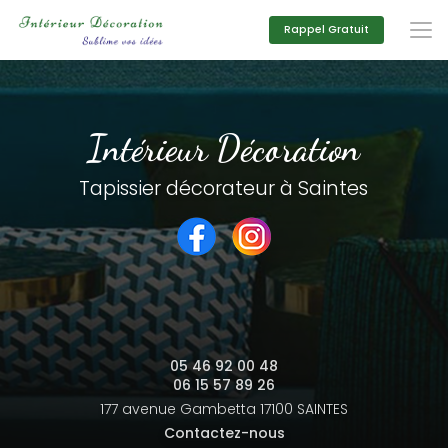
Aller
au
Rappel Gratuit
contenu
principal
Intérieur Décoration
Tapissier décorateur à Saintes
05 46 92 00 48
06 15 57 89 26
177 avenue Gambetta
17100 SAINTES
Contactez-nous