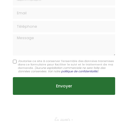
Email
Téléphone
Message
J'autorise ce site à conserver l'ensemble des données transmises
dans ce formulaire pour faciliter le suivi et le traitement de ma
demande.
(Aucune exploitation commerciale ne sera faite des
données conservées. Voir notre
politique de confidentialité
)
En savoir +