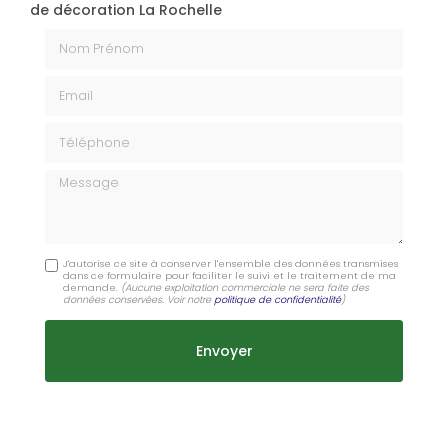
de décoration La Rochelle
Nom Prénom
Email
Téléphone
Message
J'autorise ce site à conserver l'ensemble des données transmises
dans ce formulaire pour faciliter le suivi et le traitement de ma
demande.
(Aucune exploitation commerciale ne sera faite des
données conservées. Voir notre
politique de confidentialité
)