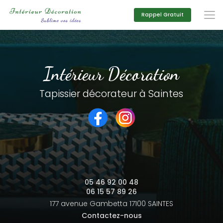
Aller
au
Rappel Gratuit
contenu
principal
Intérieur Décoration
Tapissier décorateur à Saintes
05 46 92 00 48
06 15 57 89 26
177 avenue Gambetta
17100 SAINTES
Contactez-nous