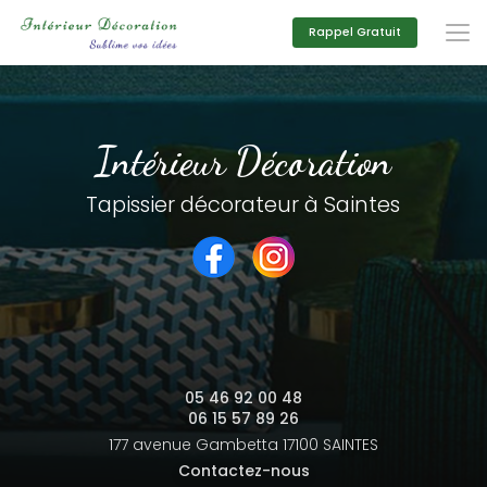
Aller
au
Rappel Gratuit
contenu
principal
Intérieur Décoration
Tapissier décorateur à Saintes
05 46 92 00 48
06 15 57 89 26
177 avenue Gambetta
17100 SAINTES
Contactez-nous