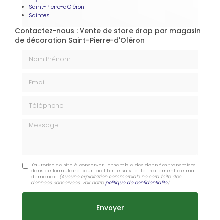
Saint-Pierre-d'Oléron
Saintes
Contactez-nous : Vente de store drap par magasin
de décoration Saint-Pierre-d'Oléron
Nom Prénom
Email
Téléphone
Message
J'autorise ce site à conserver l'ensemble des données transmises
dans ce formulaire pour faciliter le suivi et le traitement de ma
demande.
(Aucune exploitation commerciale ne sera faite des
données conservées. Voir notre
politique de confidentialité
)