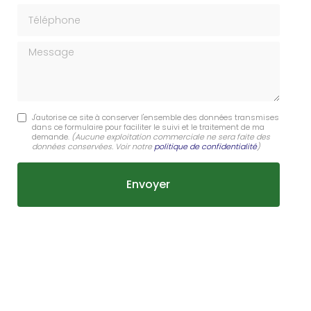
Téléphone
Message
J'autorise ce site à conserver l'ensemble des données transmises
dans ce formulaire pour faciliter le suivi et le traitement de ma
demande.
(Aucune exploitation commerciale ne sera faite des
données conservées. Voir notre
politique de confidentialité
)