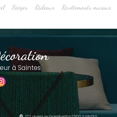
ale
il
Sièges
Rideaux
Revêtements muraux
écoration
eur à Saintes
177 avenue Gambetta
17100 SAINTES