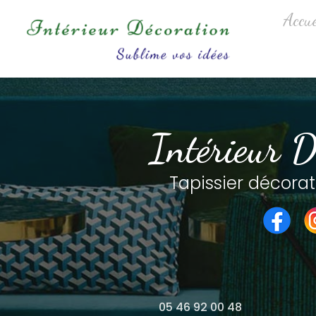
Aller
Navigation princip
Accue
au
contenu
principal
Intérieur D
Tapissier décorat
05 46 92 00 48