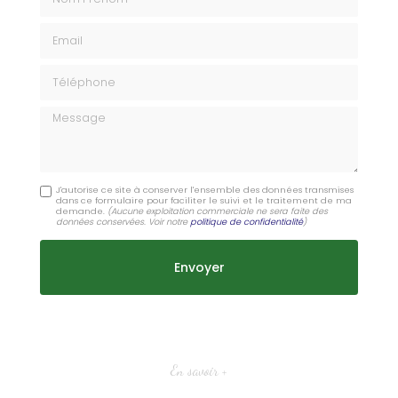
Email
Téléphone
Message
J'autorise ce site à conserver l'ensemble des données transmises
dans ce formulaire pour faciliter le suivi et le traitement de ma
demande.
(Aucune exploitation commerciale ne sera faite des
données conservées. Voir notre
politique de confidentialité
)
En savoir +