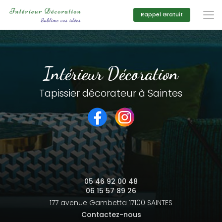
Aller
au
Rappel Gratuit
contenu
principal
Intérieur Décoration
Tapissier décorateur à Saintes
05 46 92 00 48
06 15 57 89 26
177 avenue Gambetta
17100 SAINTES
Contactez-nous