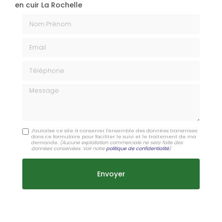
en cuir La Rochelle
Nom Prénom
Email
Téléphone
Message
J'autorise ce site à conserver l'ensemble des données transmises
dans ce formulaire pour faciliter le suivi et le traitement de ma
demande.
(Aucune exploitation commerciale ne sera faite des
données conservées. Voir notre
politique de confidentialité
)