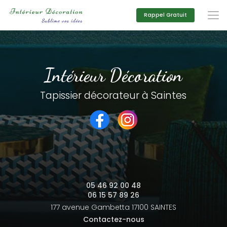
Aller
au
Rappel Gratuit
contenu
principal
Intérieur Décoration
Tapissier décorateur à Saintes
05 46 92 00 48
06 15 57 89 26
177 avenue Gambetta
17100 SAINTES
Contactez-nous