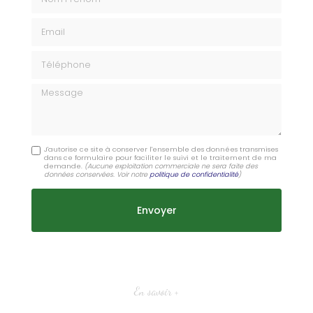
Email
Téléphone
Message
J'autorise ce site à conserver l'ensemble des données transmises
dans ce formulaire pour faciliter le suivi et le traitement de ma
demande.
(Aucune exploitation commerciale ne sera faite des
données conservées. Voir notre
politique de confidentialité
)
En savoir +