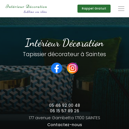
Aller
au
Rappel Gratuit
contenu
principal
Intérieur Décoration
Tapissier décorateur à Saintes
05 46 92 00 48
06 15 57 89 26
177 avenue Gambetta
17100 SAINTES
Contactez-nous