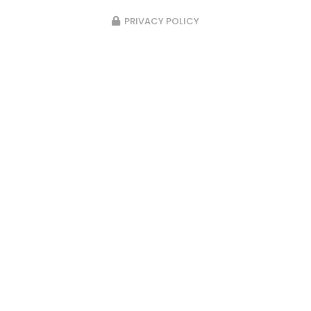
PRIVACY POLICY
23/02/2026
Pose d’un passage d’escalier en