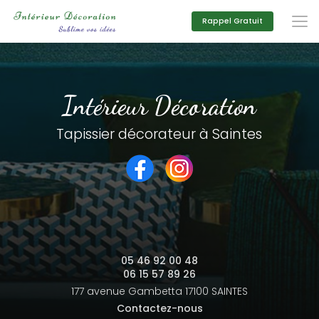
Aller
au
Rappel Gratuit
contenu
principal
Intérieur Décoration
Tapissier décorateur à Saintes
05 46 92 00 48
06 15 57 89 26
177 avenue Gambetta
17100 SAINTES
Contactez-nous