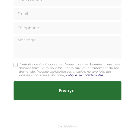
Email
Téléphone
Message
J'autorise ce site à conserver l'ensemble des données transmises
dans ce formulaire pour faciliter le suivi et le traitement de ma
demande.
(Aucune exploitation commerciale ne sera faite des
données conservées. Voir notre
politique de confidentialité
)
En savoir +